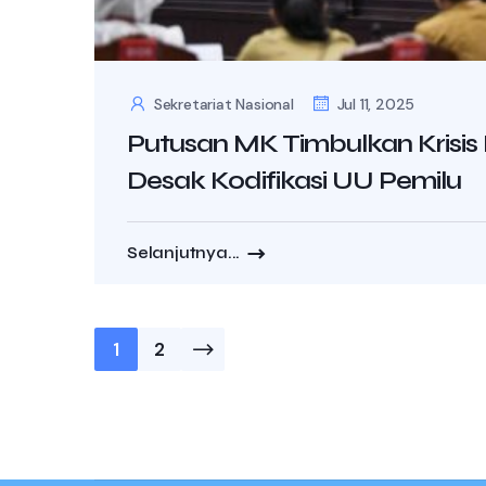
Sekretariat Nasional
Jul 11, 2025
Putusan MK Timbulkan Krisis 
Desak Kodifikasi UU Pemilu
Selanjutnya...
Posts
1
2
pagination