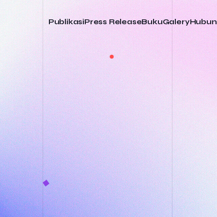
Publikasi
Press Release
Buku
Galery
Hubun