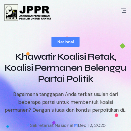
Skip
to
content
Nasional
Khawatir Koalisi Retak,
Koalisi Permanen Belenggu
Partai Politik
Bagaimana tanggapan Anda terkait usulan dari
beberapa partai untuk membentuk koalisi
permanen? Dengan situasi dan kondisi perpolitikan di...
Sekretariat Nasional
Dec 12, 2025