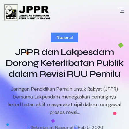
Skip
to
content
Nasional
JPPR dan Lakpesdam
Dorong Keterlibatan Publik
dalam Revisi RUU Pemilu
Jaringan Pendidikan Pemilih untuk Rakyat (JPPR)
bersama Lakpesdam menegaskan pentingnya
keterlibatan aktif masyarakat sipil dalam mengawal
proses revisi...
Sekretariat Nasional
Feb 5, 2026