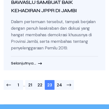
BAWASLU SAMBUAT BAIK
KEHADIRAN JPPR DI JAMBI
Dalam pertemuan tersebut, tampak berjalan
dengan penuh keakraban dan diskusi yang
hangat membahas demokrasi khususnya di
Provinsi Jambi, serta membahas tentang
penyelenggaraan Pemilu 2019.
Selanjutnya...
Posts
1
…
21
22
23
24
pagination