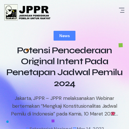
Skip
to
content
News
Potensi Pencederaan
Original Intent Pada
Penetapan Jadwal Pemilu
2024
Jakarta, JPPR – JPPR melaksanakan Webinar
bertemakan “Mengkaji Konstitusionalitas Jadwal
Pemilu di Indonesia” pada Kamis, 10 Maret 2022...
Sekretariat Nasional
Mar 14, 2022