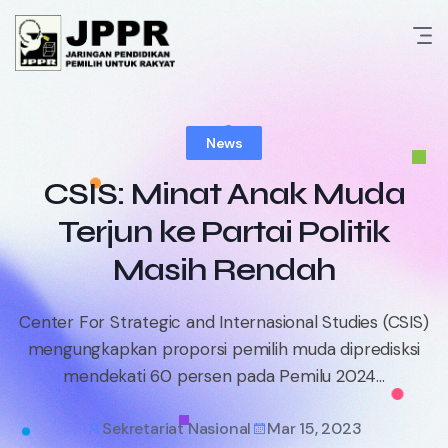
Skip
to
content
News
CSIS: Minat Anak Muda
Terjun ke Partai Politik
Masih Rendah
Center For Strategic and Internasional Studies (CSIS)
mengungkapkan proporsi pemilih muda dipredisksi
mendekati 60 persen pada Pemilu 2024...
Sekretariat Nasional
Mar 15, 2023