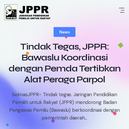
Skip
to
content
News
Tindak Tegas, JPPR:
Bawaslu Koordinasi
dengan Pemda Tertibkan
Alat Peraga Parpol
SeknasJPPR- Tindak tegas. Jaringan Pendidikan
Pemilih untuk Rakyat (JPPR) mendorong Badan
Pengawas Pemilu (Bawaslu) berkoordinasi dengan
pemerintah daerah...