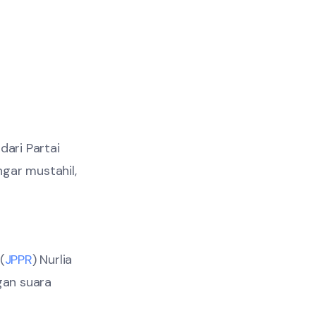
ari Partai
ngar mustahil,
(
JPPR
) Nurlia
gan suara