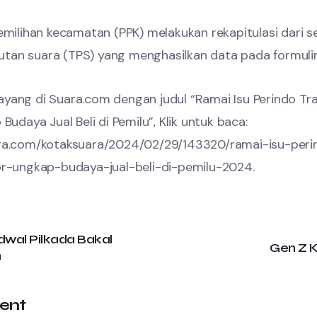
emilihan kecamatan (PPK) melakukan rekapitulasi dari 
an suara (TPS) yang menghasilkan data pada formulir 
h tayang di Suara.com dengan judul “Ramai Isu Perindo Tr
Budaya Jual Beli di Pemilu”, Klik untuk baca:
ra.com/kotaksuara/2024/02/29/143320/ramai-isu-peri
pr-ungkap-budaya-jual-beli-di-pemilu-2024.
wal Pilkada Bakal
Gen Z K
h
ent