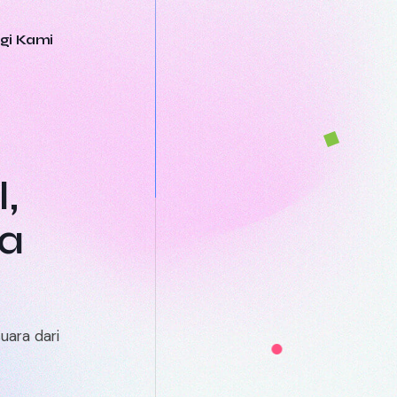
gi Kami
,
a
uara dari