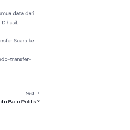
semua data dari
D hasil.
ansfer Suara ke
ndo-transfer-
Next
ita Buta Politik?