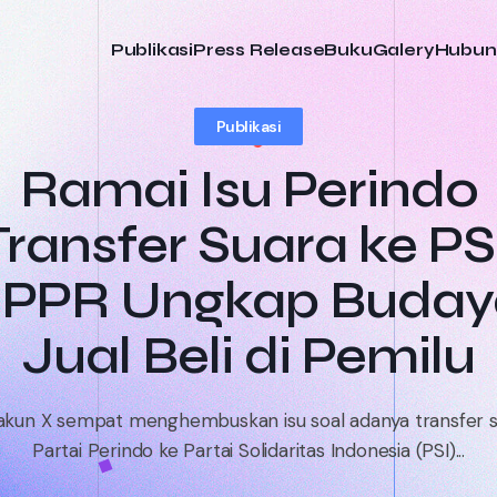
Publikasi
Press Release
Buku
Galery
Hubun
Publikasi
Ramai Isu Perindo
Transfer Suara ke PSI
JPPR Ungkap Buday
Jual Beli di Pemilu
kun X sempat menghembuskan isu soal adanya transfer s
Partai Perindo ke Partai Solidaritas Indonesia (PSI)...