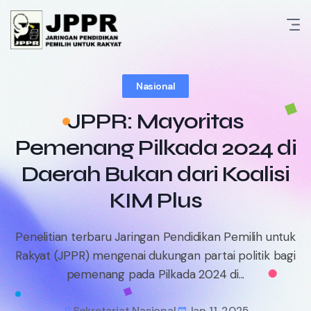
Skip
to
content
Nasional
JPPR: Mayoritas
Pemenang Pilkada 2024 di
Daerah Bukan dari Koalisi
KIM Plus
Penelitian terbaru Jaringan Pendidikan Pemilih untuk
Rakyat (JPPR) mengenai dukungan partai politik bagi
pemenang pada Pilkada 2024 di...
Sekretariat Nasional
Jan 11, 2025