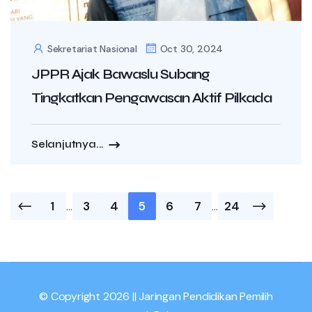
Sekretariat Nasional
Oct 30, 2024
JPPR Ajak Bawaslu Subang
Tingkatkan Pengawasan Aktif Pilkada
Selanjutnya...
Posts
1
…
3
4
5
6
7
…
24
pagination
© Copyright 2026 || Jaringan Pendidikan Pemilih