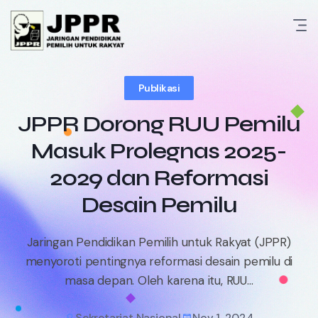
Skip
to
content
Publikasi
JPPR Dorong RUU Pemilu
Masuk Prolegnas 2025-
2029 dan Reformasi
Desain Pemilu
Jaringan Pendidikan Pemilih untuk Rakyat (JPPR)
menyoroti pentingnya reformasi desain pemilu di
masa depan. Oleh karena itu, RUU...
Sekretariat Nasional
Nov 1, 2024