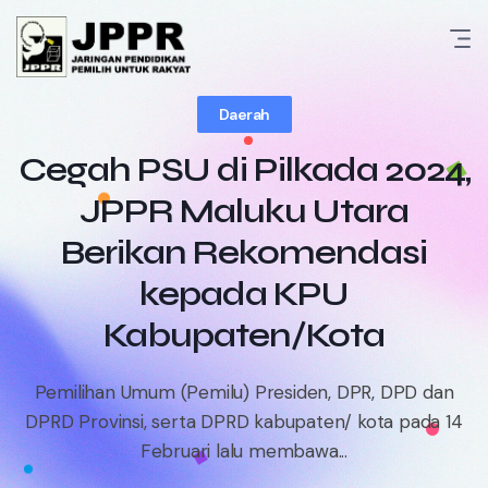
Skip
to
content
Daerah
Cegah PSU di Pilkada 2024,
JPPR Maluku Utara
Berikan Rekomendasi
kepada KPU
Kabupaten/Kota
Pemilihan Umum (Pemilu) Presiden, DPR, DPD dan
DPRD Provinsi, serta DPRD kabupaten/ kota pada 14
Februari lalu membawa...