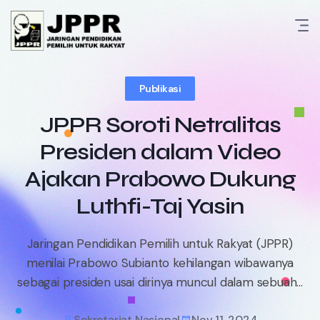
Skip
to
content
Publikasi
JPPR Soroti Netralitas
Presiden dalam Video
Ajakan Prabowo Dukung
Luthfi-Taj Yasin
Jaringan Pendidikan Pemilih untuk Rakyat (JPPR)
menilai Prabowo Subianto kehilangan wibawanya
sebagai presiden usai dirinya muncul dalam sebuah...
Sekretariat Nasional
Nov 11, 2024