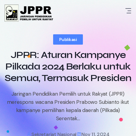
Skip
to
content
Publikasi
JPPR: Aturan Kampanye
Pilkada 2024 Berlaku untuk
Semua, Termasuk Presiden
Jaringan Pendidikan Pemilih untuk Rakyat (JPPR)
merespons wacana Presiden Prabowo Subianto ikut
kampanye pemilihan kepala daerah (Pilkada)
Serentak...
Sekretariat Nasional
Nov 11, 2024