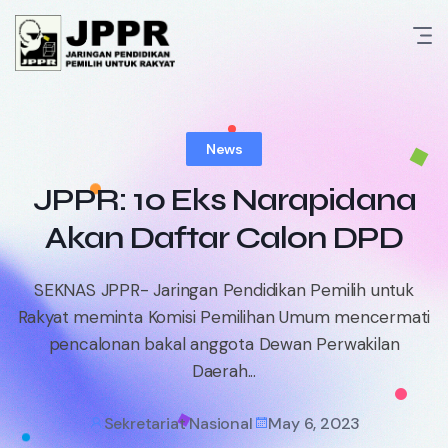
Skip
to
content
News
JPPR: 10 Eks Narapidana
Akan Daftar Calon DPD
SEKNAS JPPR- Jaringan Pendidikan Pemilih untuk
Rakyat meminta Komisi Pemilihan Umum mencermati
pencalonan bakal anggota Dewan Perwakilan
Daerah...
Sekretariat Nasional
May 6, 2023