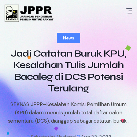
Skip
to
content
News
Jadi Catatan Buruk KPU,
Kesalahan Tulis Jumlah
Bacaleg di DCS Potensi
Terulang
SEKNAS JPPR–Kesalahan Komisi Pemilihan Umum
(KPU) dalam menulis jumlah total daftar calon
sementara (DCS), dianggap sebagai catatan buruk...
Sekretariat Nasional
Aug 22, 2023