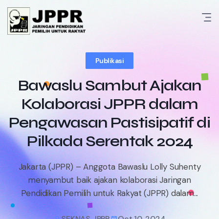
Skip
to
content
Publikasi
Bawaslu Sambut Ajakan
Kolaborasi JPPR dalam
Pengawasan Pastisipatif di
Pilkada Serentak 2024
Jakarta (JPPR) – Anggota Bawaslu Lolly Suhenty
menyambut baik ajakan kolaborasi Jaringan
Pendidikan Pemilih untuk Rakyat (JPPR) dalam...
SEKNAS JPPR
Oct 10, 2024