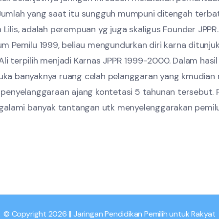
ia. Jumlah yang saat itu sungguh mumpuni ditengah ter
eh Lilis, adalah perempuan yg juga skaligus Founder JPP
um Pemilu 1999, beliau mengundurkan diri karna ditunj
y Ali terpilih menjadi Karnas JPPR 1999-2000. Dalam has
uka banyaknya ruang celah pelanggaran yang kmudian 
 penyelanggaraan ajang kontetasi 5 tahunan tersebut. 
engalami banyak tantangan utk menyelenggarakan pemi
© Copyright 2026 || Jaringan Pendidikan Pemilih untuk Rakyat