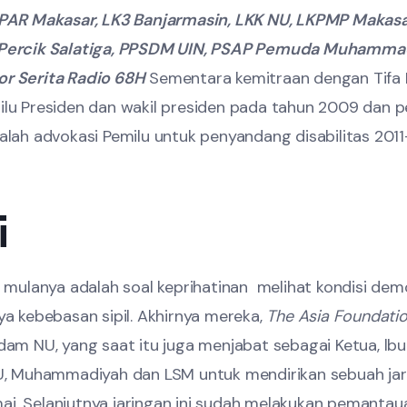
PAR Makasar, LK3 Banjarmasin, LKK NU, LKPMP Makasar
, Percik Salatiga, PPSDM UIN, PSAP Pemuda Muham
r Serita Radio 68H
Sementara kemitraan dengan Tifa 
u Presiden dan wakil presiden pada tahun 2009 dan pen
alah advokasi Pemilu untuk penyandang disabilitas 20
i
 mulanya adalah soal keprihatinan melihat kondisi demo
a kebebasan sipil. Akhirnya mereka,
The Asia Foundati
m NU, yang saat itu juga menjabat sebagai Ketua, lbu L
U, Muhammadiyah dan LSM untuk mendirikan sebuah jar
i. Selanjutnya jaringan ini sudah melakukan pemant